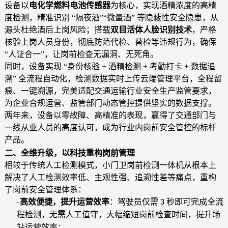
设备以
电化学燃料电池传感器
为核心，实现酒精浓度的高精
度检测，精准识别
“隔夜酒”“微量酒” 等隐蔽性安全隐患，从
源头杜绝酒后上岗风险；搭载
双目活体人脸识别技术
，严格
核验上岗人员身份，彻底防范代检、替检等违规行为，确保
“人证合一”，让岗前检查无漏洞、无死角。
同时，设备实现 “身份核验 + 酒精检测 + 考勤打卡 + 数据追
溯” 全流程自动化，检测数据实时上传云端管理平台，全程留
痕、一键溯源，完美适配交通运输行业安全生产监管要求，
为企业合规运营、监管部门动态管控提供坚实的数据支撑。
两年来，设备以零故障、高精准的表现，赢得了交通部门与
一线从业人员的高度认可，成为行业内岗前安全管控的标杆
产品。
二、全维升级，以科技重构岗前管理
相较于传统人工检测模式，小门卫岗前检测一体机从根本上
解决了人工检测效率低、主观性强、追溯性差等痛点，重构
了岗前安全管理体系：
高效便捷，提升运营效率
：驾驶员仅需
秒即可完成全流
·
3
程检测，无需人工值守，大幅缩短岗前检查时间，提升场
站运营效率；