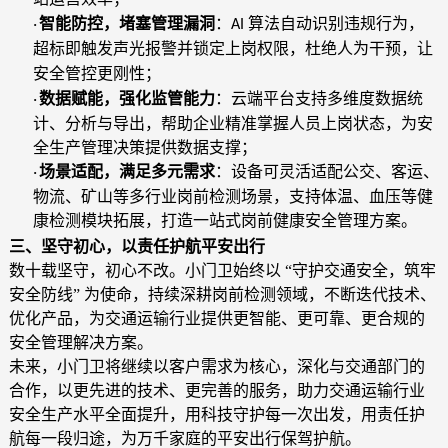
智能防控，堵塞管理漏洞
：
算法自动识别违规行为，
·
AI
超标即触发声光报警并锁定上岗权限，杜绝人为干预，让
安全管控更刚性；
数据赋能，强化监管能力
：云端平台支持多维度数据统
·
计、分析与导出，帮助企业精准掌握人员上岗状态，为安
全生产管理决策提供数据支撑；
场景适配，满足多元需求
：设备可灵活适配公交、客运、
·
物流、矿山等多行业岗前检测场景，支持体温、血压等健
康检测模块拓展，打造一站式岗前健康安全管理方案。
三、坚守初心，以责任护航平安出行
数十载
坚守，初心不改。小门卫始终以
“守护交通安全，筑牢
安全防线” 为使命，持续深耕岗前检测领域，不断迭代技术、
优化产品，为交通运输行业提供更智能、更可靠、更合规的
安全管理解决方案。
未来，小门卫将继续以客户需求为核心，深化与交通部门的
合作，以更先进的技术、更完善的服务，助力交通运输行业
安全生产水平全面提升，用科技守护每一次出发，用责任护
航每一段归途，为万千家庭的平安出行保驾护航。