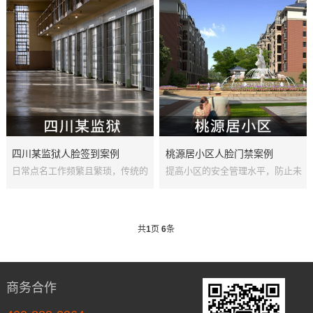
四川某监狱人脸签到案例
桃源居小区人脸门禁案例
日常点名工作频繁且繁琐，传统的
提高小区的安全管理水平，防止未
手动点名方式容易出现错误，影响
经授权的人员进入，物业管理公司
管理效率和安全性...
决定引入先进的人脸识...
共
1
页
6
条
商务合作