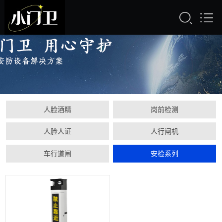
人脸酒精
岗前检测
人脸人证
人行闸机
车行道闸
安检系列