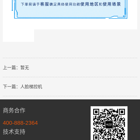
人脸识
别食堂
消费
机，食
上一篇：暂无
堂人脸
识别消
下一篇：人脸梯控机
费机，
食堂消
费机人
商务合作
脸识
400-888-2364
别，人
技术支持
脸识别