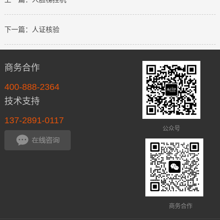
识别终
端，手
下一篇：人证核验
持人脸
识别设
备，手
商务合作
持人脸
400-888-2364
身份
技术支持
证，手
137-2891-0117
持人脸
公众号
识别
器，手
持人脸
识别考
勤机，
商务合作
手持人