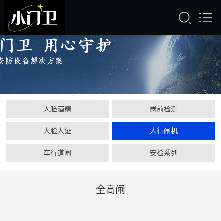
人脸酒精
岗前检测
人脸人证
人行闸机
车行道闸
安检系列
全高闸