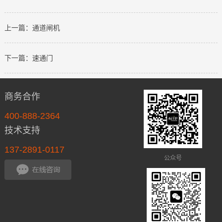
右拉闸
门，防
上一篇：通道闸机
尾随旋
转门，
下一篇：速通门
转闸
门，转
闸门
商务合作
锁，转
400-888-2364
闸门遥
技术支持
控器，
137-2891-0117
转闸门
公众号
开关，
转闸门
电机，
转闸门