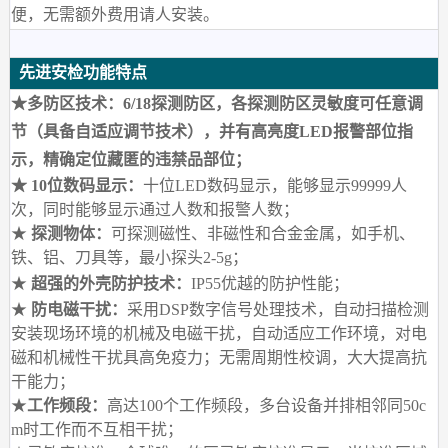
便，无需额外费用请人安装。
先进安检功能特点
★多防区技术：6/18探测防区，各探测防区灵敏度可任意调
节（具备自适应调节技术），并有高亮度LED报警部位指
示，精确定位藏匿的违禁品部位；
★ 10位数码显示：
十位LED数码显示，能够显示99999人
次，同时能够显示通过人数和报警人数；
★
探测物体：
可探测磁性、非磁性和合金金属，如手机、
铁、铝、刀具等，最小探头2-5g；
★
超强的外壳防护技术：
IP55优越的防护性能；
★
防电磁干扰：
采用DSP数字信号处理技术，自动扫描检测
安装现场环境的机械及电磁干扰，自动适应工作环境，对电
磁和机械性干扰具高免疫力；无需周期性校调，大大提高抗
干能力；
★
工作频段：
高达100个工作频段，多台设备并排相邻同50c
m时工作而不互相干扰；