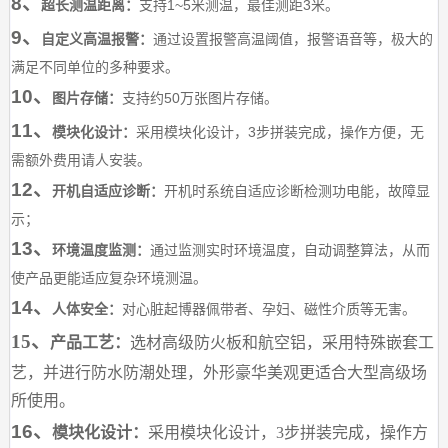
8、
1~5
3
超长测温距离：
支持
米测温，最佳测距
米。
9、
自定义高温报警：
通过设置报警高温阈值，报警语音等，极大的
满足不同单位的多种要求。
10、
50
图片存储：
支持约
万张图片存储。
11、
3
模块化设计：
采用模块化设计，
步拼装完成，操作方便，无
需额外费用请人安装。
12、
开机自适应诊断：
开机时系统自适应诊断检测功电能，故障显
示；
13、
环境温度监测：
通过监测实时环境温度，自动调整算法，从而
使产品更能适应复杂环境测温。
14、
人体安全：
对心脏起博器佩带者、孕妇、磁性介质等无害。
15、
产品工艺：
选材高级防火板和航空铝，采用特殊嵌套工
艺，并进行防水防潮处理，外形豪华美观更适合大型高级场
所使用。
16、
模块化设计：
采用模块化设计，3步拼装完成，操作方