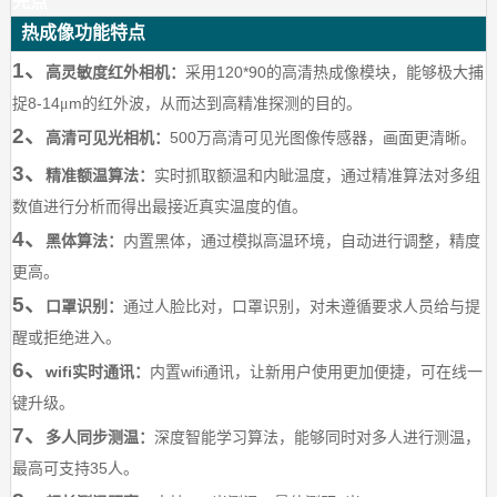
先点
热成像功能特点
1、
120*90
高灵敏度红外相机：
采用
的高清热成像模块，能够极大捕
8-14
m
捉
μ
的红外波，从而达到高精准探测的目的。
2、
500
高清可见光相机：
万高清可见光图像传感器，画面更清晰。
3、
精准额温算法：
实时抓取额温和内眦温度，通过精准算法对多组
数值进行分析而得出最接近真实温度的值。
4、
黑体算法：
内置黑体，通过模拟高温环境，自动进行调整，精度
更高。
5、
口罩识别：
通过人脸比对，口罩识别，对未遵循要求人员给与提
醒或拒绝进入。
6、
wifi
wifi
实时通讯：
内置
通讯，让新用户使用更加便捷，可在线一
键升级。
7、
多人同步测温：
深度智能学习算法，能够同时对多人进行测温，
35
最高可支持
人。