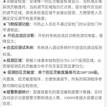
★灵敏度校准：全球唯一的区灵敏度校准显示，当校准区域
探测灵敏度时，当前调节区域指示灯点亮，提示操作员当前
的调节区域，其他未校准区域不会做出探测，方便使用人员
确定定位调节校准灵敏度；
★飞物探测功能：
可防止人员在不通过安检门时从安检门中
传递物品；
★
开机自适应诊断：
开机时系统自适应诊断检测功电能，故
障显示；
★
自适应调试系统
：系统进入调试系统时可自适应调试探测
标准。
★
探测区域：
根椐人体基本结构划分为6-18个探测区域，从
而使探测区的灵敏度分布不仅无盲区而且更均匀；
★ 探测防区灵敏度：单个防区灵敏度最高可达200*200级。
内置高、低灵敏度程序，方便快速调节，所有的探测程序参
数可随时设定和修改；
★报警数据统计：
配备智能化的客流量和报警计数器，实时
自动显示记录报警次数和进出人数，100000条超大容量记录
信息；