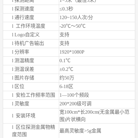
l
探测距离
1~5
米（最佳3米）
l
探测速度
≤0.3秒
l
通行速度
120~150
人次/分
l
工作环境温度
-20
℃～50℃
l
Logo
自定义
支持
l
待机广告输出
支持
l
分辨率
1920*1080P
l
测温精度
0.1
℃
l
测温误差
±0.2℃
l
图片存储
约50万
l
区位
6-18
区
l
安检工作频率范围
1
—100个频段
l
灵敏度
200*200
级可调
宽100cm*长200cm(无金属最小范
l
安装环境
围)片状横向
l
区位探测金属物精
最高灵敏度>
g
金属
5
度范围