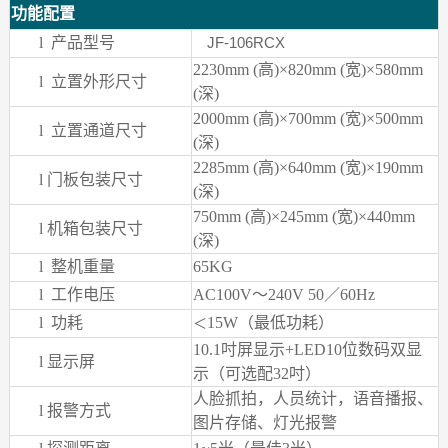
功能配置
l
产品型号
JF-106RCX
2230mm (
高)×820mm (宽)×580mm
l
立置外形尺寸
(深)
2000mm (
高)×700mm (宽)×500mm
l
立置通道尺寸
(深)
2285mm (
高)×640mm (宽)×190mm
l
门板包装尺寸
(深)
750mm (
高)×245mm (宽)×440mm
l
机箱包装尺寸
(深)
l
整机重量
65KG
l
工作电压
AC100V
～240V 50／60Hz
l
功耗
15W
（最低功耗）
＜
10.1
吋屏显示+LED10位数码双显
l
显示屏
示（可选配32吋）
人脸抓拍，人员统计，语音播报、
l
报警方式
图片存储、灯光报警